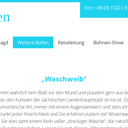
Fon:
+49 (0) 1522 / 
en
magd
Weitere Rollen
Reiseleitung
Bühnen-Show
„Waschweib“
mmt wahrlich kein Blatt vor den Mund und plaudert gern aus 
nter den Kulissen der sächsischen Landeshauptstadt so los ist. 
humoristische Art, immer mit einem Augenzwinkern und stets e
hepunkt jeder Feierlichkeit und Sie erfahren zudem viel Wissen
Sie dies samt einem Korb voller „dreckiger Wäsche“, die natü