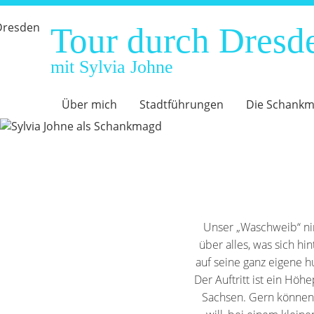
Tour durch Dresd
mit Sylvia Johne
Navigation
Über mich
Stadtführungen
Die Schank
überspringen
Unser „Waschweib“ ni
über alles, was sich hi
auf seine ganz eigene 
Der Auftritt ist ein Hö
Sachsen. Gern können 