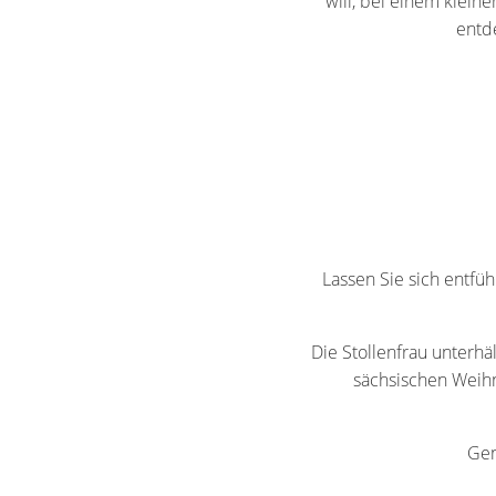
will, bei einem klei
entd
Lassen Sie sich entfü
Die Stollenfrau unterhä
sächsischen Weih
Gen