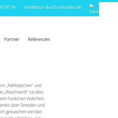
810 90 74
info@tour-durch-dresden.de
Partner
Referenzen
dem „Nähkästchen“ und
Das „Waschweib“ tut dies
inem Fünkchen Wahrheit.
swertes über Dresden und
rlich gewaschen werden