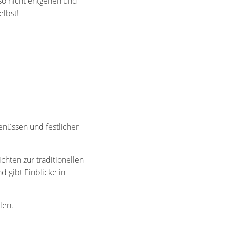
so nicht entgehen und
lbst!
enüssen und festlicher
chten zur traditionellen
gibt Einblicke in
len.