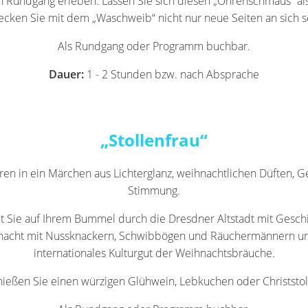
nen Rundgang erleben. Lassen Sie sich diesen „Ohrenschmaus“ al
ecken Sie mit dem „Waschweib“ nicht nur neue Seiten an sich se
Als Rundgang oder Programm buchbar.
Dauer:
1 - 2 Stunden bzw. nach Absprache
„Stollenfrau“
hren in ein Märchen aus Lichterglanz, weihnachtlichen Düften, G
Stimmung.
lt Sie auf Ihrem Bummel durch die Dresdner Altstadt mit Geschi
nacht mit Nussknackern, Schwibbögen und Räuchermännern und 
internationales Kulturgut der Weihnachtsbräuche.
ießen Sie einen würzigen Glühwein, Lebkuchen oder Christstol